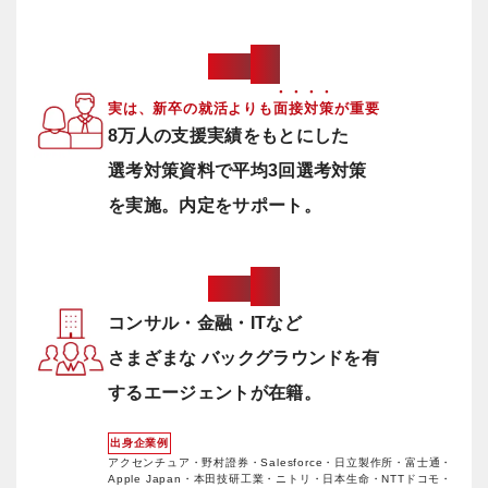
0
2
Point
・
・
・
・
実は、新卒の就活よりも
面
接
対
策
が重要
8万人の支援実績をもとにした
選考対策資料で
平均3回選考対策
を実施。内定をサポート。
0
3
Point
コンサル・金融・ITなど
さまざまな
バックグラウンドを
有
するエージェントが在籍。
出身
企業例
アクセンチュア・野村證券・Salesforce・日立製作所・富士通・
Apple Japan・本田技研工業・ニトリ・日本生命・NTTドコモ・