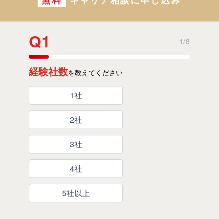
Q
1
1
/
8
経験社数
を教えてください
1社
2社
3社
4社
5社以上